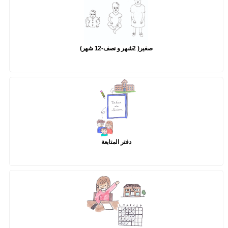
صغير( 2شهر و نصف-12 شهر)
دفتر المتابعة