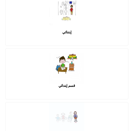
إبتدائي
قسم إبتدائي