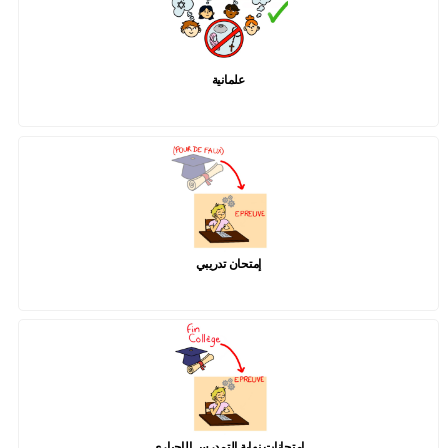
علمانية
إمتحان تدريبي
إمتحانات نهاية التمدرس الإجباري