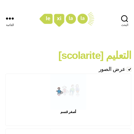
البحث
القائمة
LexiLaLa
التعليم [scolarite]
عرض الصور
أصغر قسم