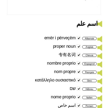
اسم علم
emër i përveçëm
Albanais
proper noun
Anglais
专有名词
Chinois
nombre proprio
Espagnol
nom propre
Français
κατάλληλο ουσιαστικό
Grec
שם
Hébreu
nome proprio
Italien
اسم خاص
Persan