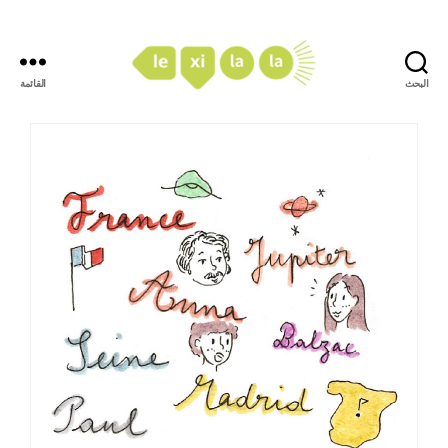
البحث
القائمة
LexiLaLa