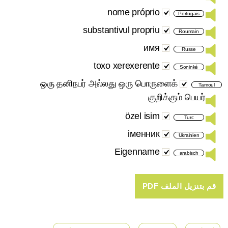
nome próprio
Portugais
substantivul propriu
Roumain
имя
Russe
toxo xerexerente
Soninké
ஒரு தனிநபர் அல்லது ஒரு பொருளைக்
Tamoul
குறிக்கும் பெயர்
özel isim
Turc
іменник
Ukrainien
Eigenname
arabisch