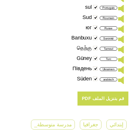
sul
Portugais
Sud
Roumain
юг
Russe
Banbuxu
Soninké
தெற்கு
Tamoul
Güney
Turc
Південь
Ukrainien
Süden
arabisch
إبتدائي
جغرافيا
مدرسة متوسطة_