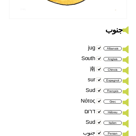
جنوب
jug
Albanais
South
Anglais
南
Chinois
sur
Espagnol
Sud
Français
Νότος
Grec
דרום
Hébreu
Sud
Italien
جنوب
Persan