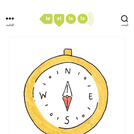
البحث
القائمة
LexiLaLa