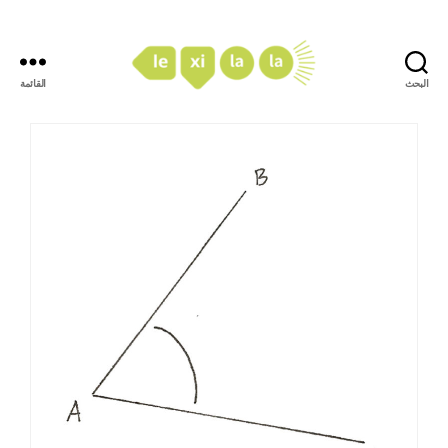
البحث
القائمة
LexiLaLa