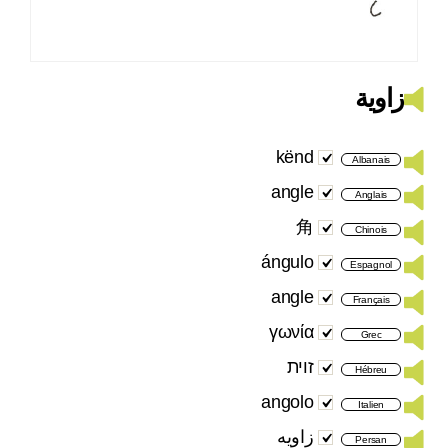
زاوية
kënd
Albanais
angle
Anglais
角
Chinois
ángulo
Espagnol
angle
Français
γωνία
Grec
זוית
Hébreu
angolo
Italien
زاویه
Persan