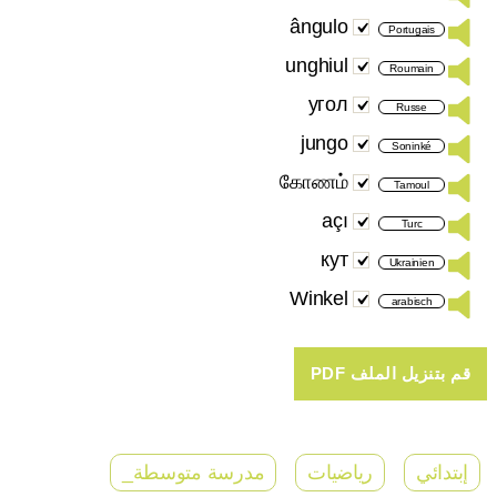
ângulo
Portugais
unghiul
Roumain
угол
Russe
jungo
Soninké
கோணம்
Tamoul
açı
Turc
кут
Ukrainien
Winkel
arabisch
إبتدائي
رياضيات
مدرسة متوسطة_