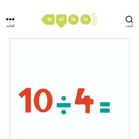
البحث
القائمة
LexiLaLa