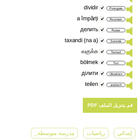
dividir
Portugais
a împărți
Roumain
делить
Russe
(na a) taxandi
Soninké
வகுக்க
Tamoul
bölmek
Turc
ділити
Ukrainien
teilen
arabisch
إبتدائي
رياضيات
مدرسة متوسطة_