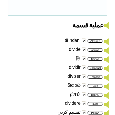
عملية قسمة
të ndani
Albanais
divide
Anglais
除
Chinois
dividir
Espagnol
diviser
Français
διαιρώ
Grec
לחלק
Hébreu
dividere
Italien
تقسیم کردن
Persan