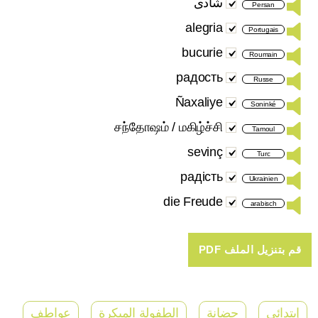
شادی
Persan
alegria
Portugais
bucurie
Roumain
радость
Russe
Ñaxaliye
Soninké
சந்தோஷம் / மகிழ்ச்சி
Tamoul
sevinç
Turc
радість
Ukrainien
die Freude
arabisch
إبتدائي
حضانة
الطفولة المبكرة
عواطف