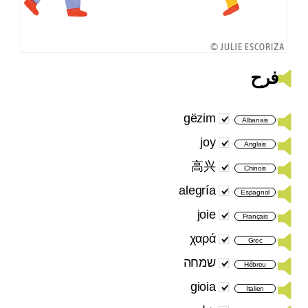
فرح
gëzim
Albanais
joy
Anglais
高兴
Chinois
alegría
Espagnol
joie
Français
χαρά
Grec
שמחה
Hébreu
gioia
Italien