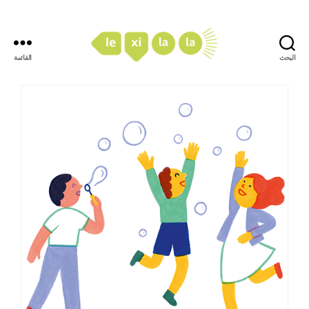
البحث
القائمة
LexiLaLa