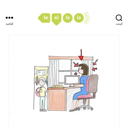
البحث
القائمة
LexiLaLa