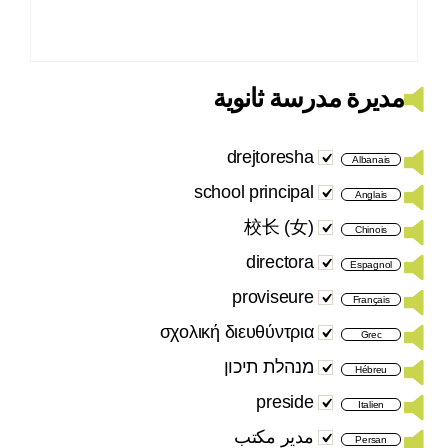
مديرة مدرسة ثانوية
drejtoresha
Albanais
school principal
Anglais
校长 (女)
Chinois
directora
Espagnol
proviseure
Français
σχολική διευθύντρια
Grec
מנהלת תיכון
Hébreu
preside
Italien
مدیر مکتب
Persan