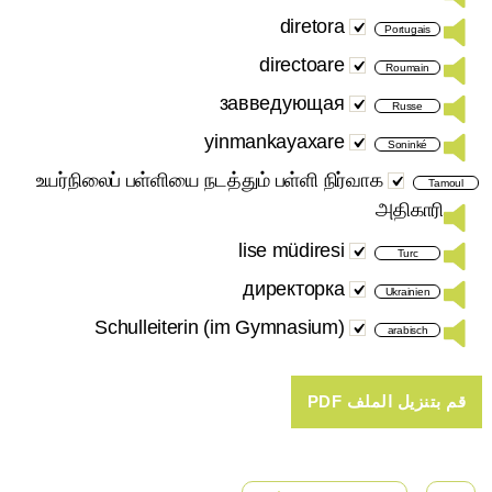
diretora
Portugais
directoare
Roumain
завведующая
Russe
yinmankayaxare
Soninké
உயர்நிலைப் பள்ளியை நடத்தும் பள்ளி நிர்வாக
Tamoul
அதிகாரி
lise müdiresi
Turc
директорка
Ukrainien
Schulleiterin (im Gymnasium)
arabisch