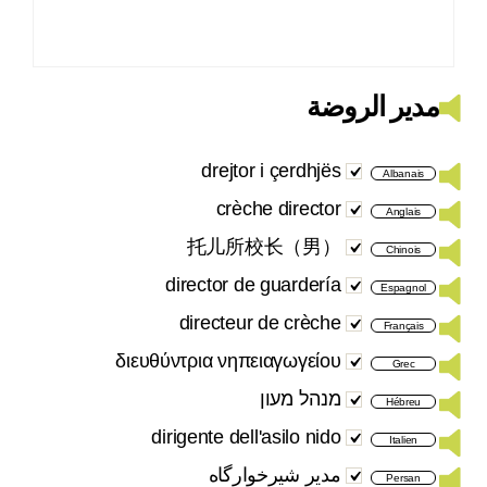
مدير الروضة
drejtor i çerdhjës
Albanais
crèche director
Anglais
托儿所校长（男）
Chinois
director de guardería
Espagnol
directeur de crèche
Français
διευθύντρια νηπειαγωγείου
Grec
מנהל מעון
Hébreu
dirigente dell'asilo nido
Italien
مدیر شیرخوارگاه
Persan