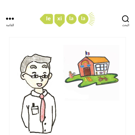
البحث
القائمة
LexiLaLa