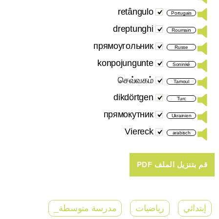
retângulo
Portugais
dreptunghi
Roumain
прямоугольник
Russe
konpojungunte
Soninké
செவ்வகம்
Tamoul
dikdörtgen
Turc
прямокутник
Ukrainien
Viereck
arabisch
إبتدائي
رياضيات
مدرسة متوسطة_