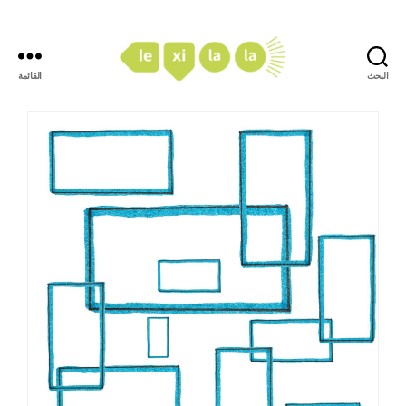
البحث
القائمة
LexiLaLa