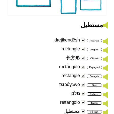
مستطيل
drejtkëndësh
Albanais
rectangle
Anglais
长方形
Chinois
rectángulo
Espagnol
rectangle
Français
τετράγωνο
Grec
מלבן
Hébreu
rettangolo
Italien
مستطیل
Persan