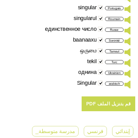
singular
Portugais
singularul
Roumain
единственное число
Russe
baanaaxu
Soninké
ஒருமை
Tamoul
tekil
Turc
однина
Ukrainien
Singular
arabisch
إبتدائي
فرنسي
مدرسة متوسطة_