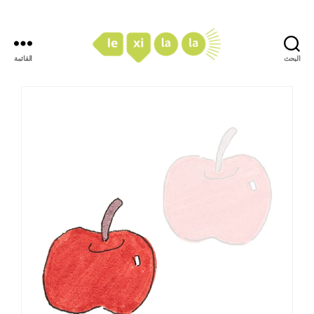
البحث
القائمة
LexiLaLa