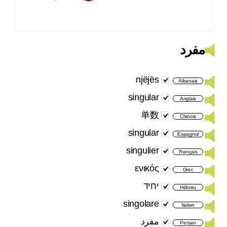
مفرد
njëjës
Albanais
singular
Anglais
单数
Chinois
singular
Espagnol
singulier
Français
ενικός
Grec
יחיד
Hébreu
singolare
Italien
مفرد
Persan