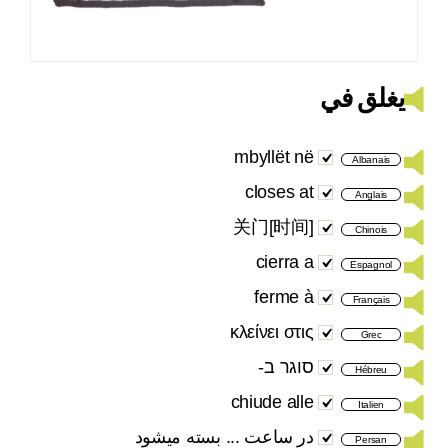
يغلق في
mbyllët në
Albanais
closes at
Anglais
[时间]关门
Chinois
cierra a
Espagnol
ferme à
Français
κλείνει στις
Grec
סוגר ב-
Hébreu
chiude alle
Italien
در ساعت ... بسته میشود
Persan