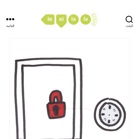
البحث
القائمة
LexiLaLa