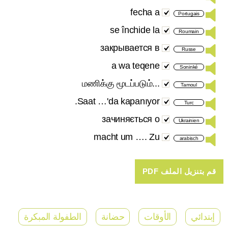
fecha a
Portugais
se închide la
Roumain
закрывается в
Russe
a wa teqene
Soninké
...மணிக்கு மூடப்படும்
Tamoul
Saat …'da kapanıyor.
Turc
зачиняється о
Ukrainien
macht um …. Zu
arabisch
إبتدائي
الأوقات
حضانة
الطفولة المبكرة