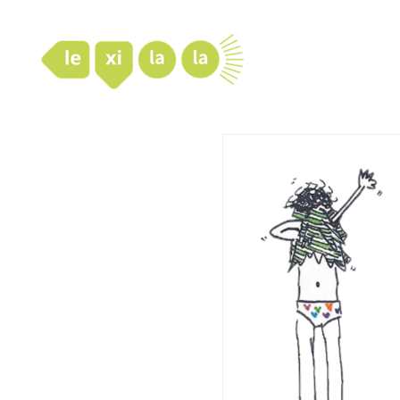
LexiLaLa