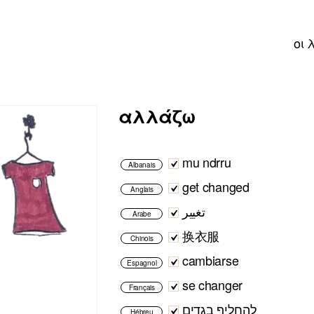
οι 
αλλάζω
mu ndrru
Albanais
get changed
Anglais
تغيير
Arabe
换衣服
Chinois
cambiarse
Espagnol
se changer
Français
להחליף בגדים
Hébreu