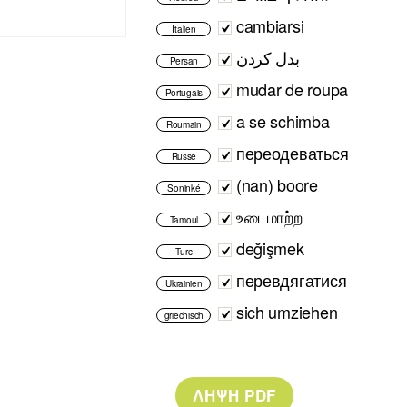
cambiarsi
Italien
بدل کردن
Persan
mudar de roupa
Portugais
a se schimba
Roumain
переодеваться
Russe
(nan) boore
Soninké
உடைமாற்ற
Tamoul
değişmek
Turc
перевдягатися
Ukrainien
sich umziehen
griechisch