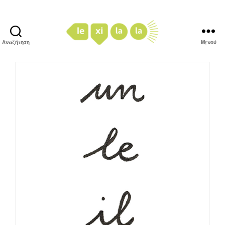
Αναζήτηση
Μενού
LexiLaLa