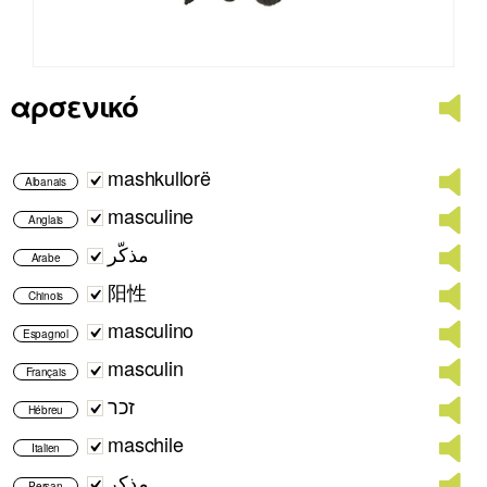
αρσενικό
mashkullorë
Albanais
masculine
Anglais
مذكّر
Arabe
阳性
Chinois
masculino
Espagnol
masculin
Français
זכר
Hébreu
maschile
Italien
مذکر
Persan