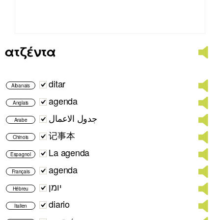
ατζέντα
ditar
Albanais
agenda
Anglais
جدول الاعمال
Arabe
记事本
Chinois
La agenda
Espagnol
agenda
Français
יומן
Hébreu
diario
Italien