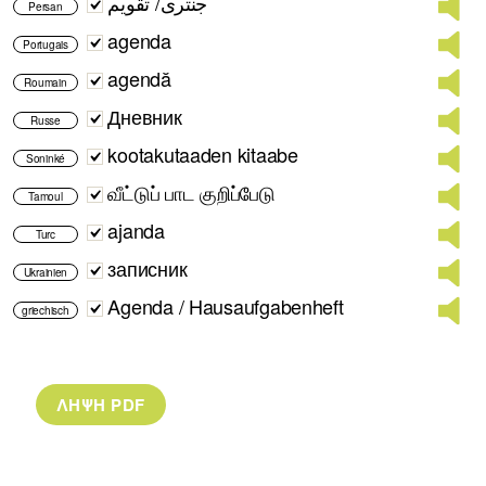
جنتری/ تقویم
Persan
agenda
Portugais
agendă
Roumain
Дневник
Russe
kootakutaaden kitaabe
Soninké
வீட்டுப் பாட குறிப்பேடு
Tamoul
ajanda
Turc
записник
Ukrainien
Agenda / Hausaufgabenheft
griechisch