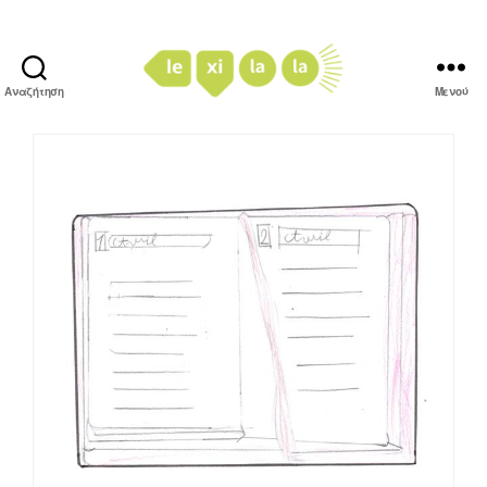
Αναζήτηση
Μενού
LexiLaLa