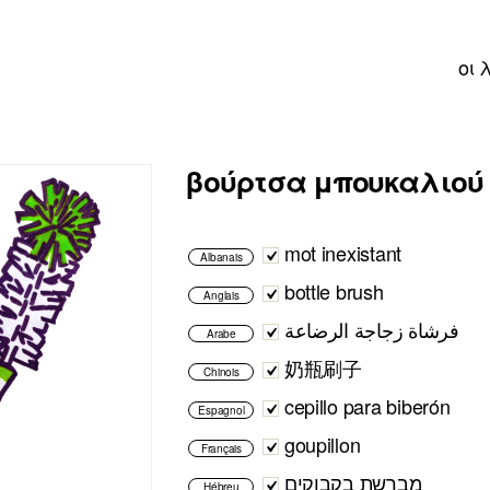
οι 
βούρτσα μπουκαλιού
mot inexistant
Albanais
bottle brush
Anglais
فرشاة زجاجة الرضاعة
Arabe
奶瓶刷子
Chinois
cepillo para biberón
Espagnol
goupillon
Français
מברשת בקבוקים
Hébreu