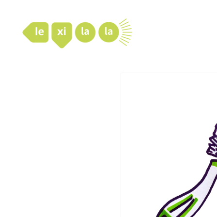
LexiLaLa