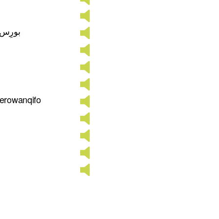
بورِس
berowanqifo