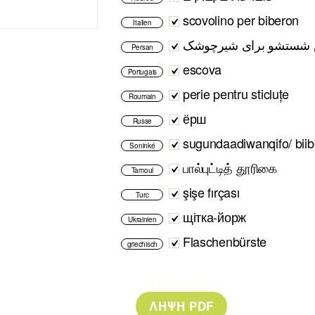
scovolino per biberon
Italien
 شستشو برای شیرچوشک
Persan
escova
Portugais
perie pentru sticluțe
Roumain
ёрш
Russe
sugundaadiwanqifo/ bii
Soninké
பால்புட்டித் தூரிகை
Tamoul
şişe fırçası
Turc
щітка-йорж
Ukrainien
Flaschenbürste
griechisch