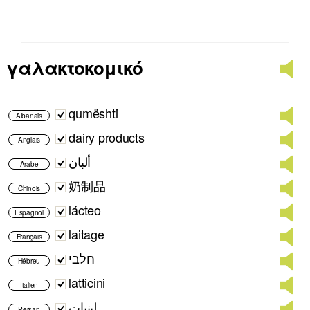
γαλακτοκομικό
qumështi
Albanais
dairy products
Anglais
ألبان
Arabe
奶制品
Chinois
lácteo
Espagnol
laitage
Français
חלבי
Hébreu
latticini
Italien
لبنیات
Persan