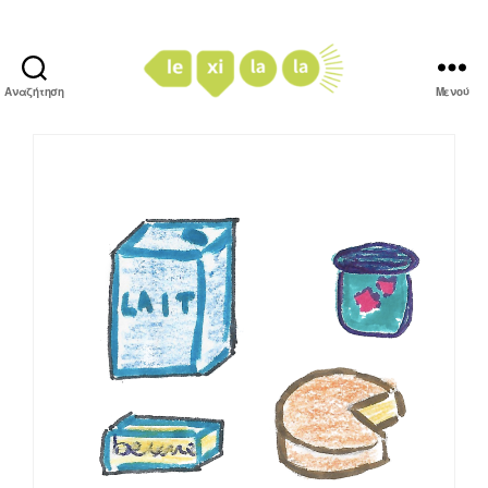
Αναζήτηση
Μενού
LexiLaLa