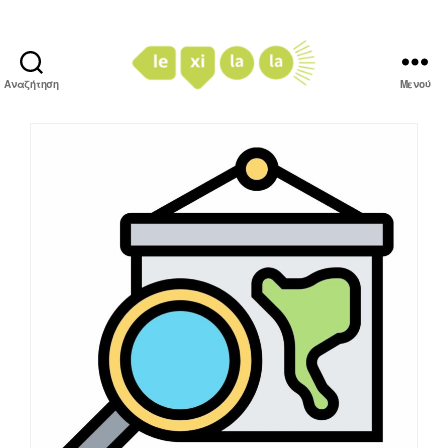
Αναζήτηση
Μενού
LexiLaLa