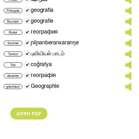
geografia
Portugais
geografie
Roumain
география
Russe
ɲiiɲanberanxaranŋe
Soninké
புவியியல் பாடம்
Tamoul
coğrafya
Turc
географія
Ukrainien
Geographie
griechisch