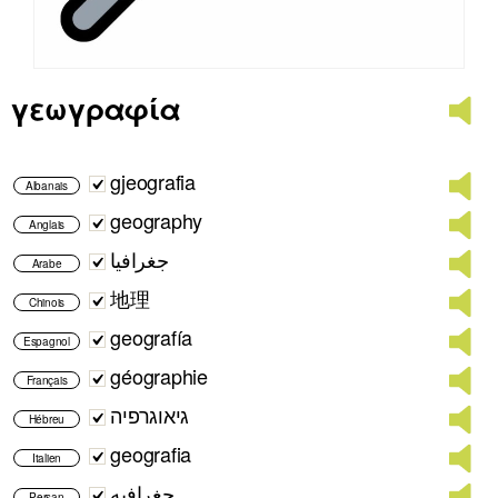
γεωγραφία
gjeografia
Albanais
geography
Anglais
جغرافيا
Arabe
地理
Chinois
geografía
Espagnol
géographie
Français
גיאוגרפיה
Hébreu
geografia
Italien
جغرافیه
Persan