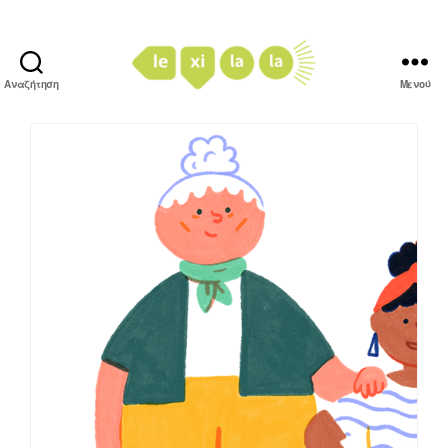
Αναζήτηση
Μενού
LexiLaLa