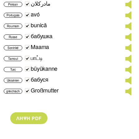
مادرکلان
Persan
avó
Portugais
bunică
Roumain
бабушка
Russe
Maama
Soninké
பாட்டி
Tamoul
büyükanne
Turc
бабуся
Ukrainien
Großmutter
griechisch