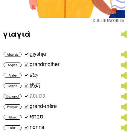
γιαγιά
gjyshja
Albanais
grandmother
Anglais
جدّة
Arabe
奶奶
Chinois
abuela
Espagnol
grand-mère
Français
סבתא
Hébreu
nonna
Italien