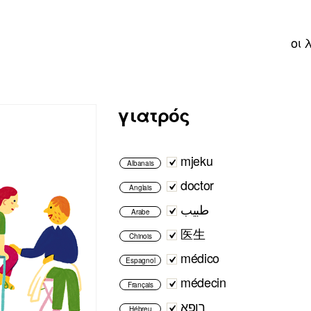
οι 
γιατρός
mjeku
Albanais
doctor
Anglais
طبيب
Arabe
医生
Chinois
médico
Espagnol
médecin
Français
רופא
Hébreu