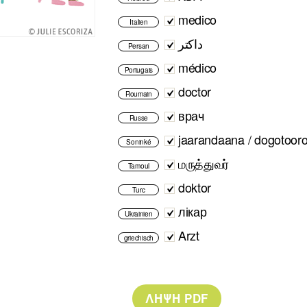
medico
Italien
داکتر
Persan
médico
Portugais
doctor
Roumain
врач
Russe
jaarandaana / dogotoor
Soninké
மருத்துவர்
Tamoul
doktor
Turc
лікар
Ukrainien
Arzt
griechisch