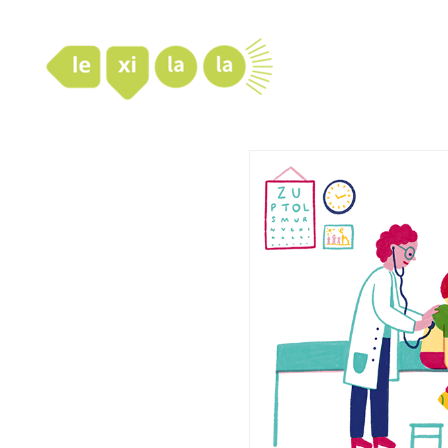
LexiLaLa