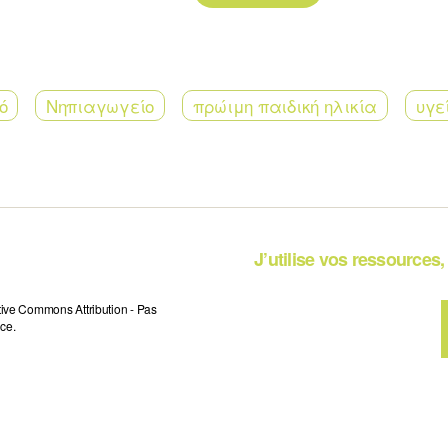
ό
Νηπιαγωγείο
πρώιμη παιδική ηλικία
υγε
J’utilise vos ressources, 
tive Commons Attribution - Pas
ce.