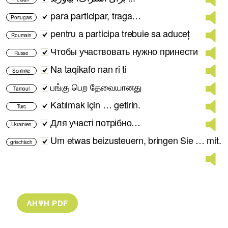
para participar, traga…
Portugais
pentru a participa trebuie sa aduceț
Roumain
Чтобы участвовать нужно принести
Russe
Na taqikafo nan ri ti
Soninké
பங்கு பெற தேவையானது
Tamoul
Katılmak için … getirin.
Turc
Для участі потрібно…
Ukrainien
Um etwas beizusteuern, bringen Sie … mit.
griechisch