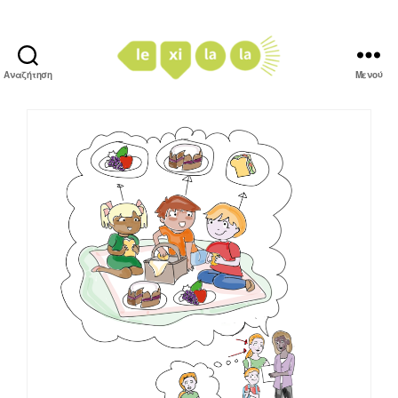
Αναζήτηση
Μενού
LexiLaLa