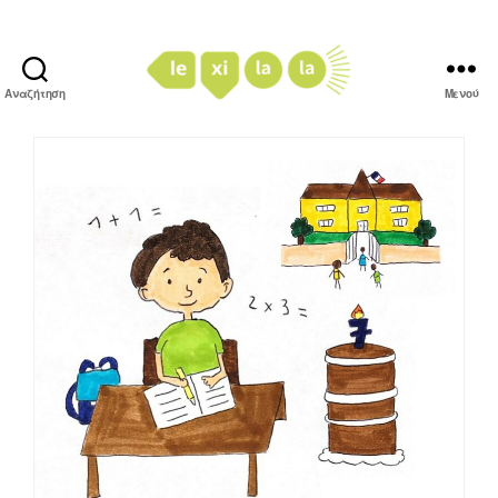
Αναζήτηση
Μενού
LexiLaLa