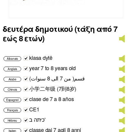
δευτέρα δημοτικού (τάξη από 7
εώς 8 ετών)
klasa dytë
Albanais
year 7 to 8 years old
Anglais
قسم( من 7 الى 8 سنوات)
Arabe
小学二年级 (7到8岁)
Chinois
clase de 7 a 8 años
Espagnol
CE1
Français
כיתה ב'
Hébreu
classe dai 7 agli 8 anni
Italien