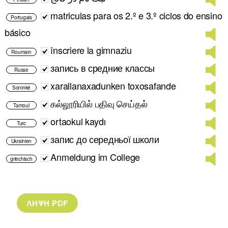
matriculas para os 2.º e 3.º ciclos do ensino
Portugais
básico
înscriere la gimnaziu
Roumain
запись в средние классы
Russe
xarallanaxadunken toxosafande
Soninké
கல்லூரியில் பதிவு செய்தல்
Tamoul
ortaokul kaydı
Turc
запис до середньої школи
Ukrainien
Anmeldung im College
griechisch