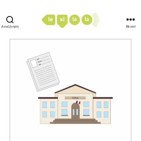
Αναζήτηση
Μενού
LexiLaLa