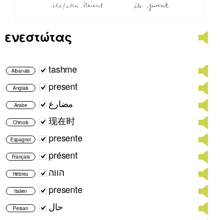
ενεστώτας
tashme
Albanais
present
Anglais
مضارع
Arabe
现在时
Chinois
presente
Espagnol
présent
Français
הווה
Hébreu
presente
Italien
حال
Persan