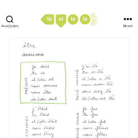
Αναζήτηση
Μενού
LexiLaLa