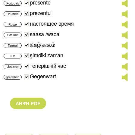
presente
Portugais
prezentul
Roumain
настоящее время
Russe
saasa /waca
Soninké
நிகழ் காலம்
Tamoul
şimdiki zaman
Turc
теперішній час
Ukrainien
Gegenwart
griechisch