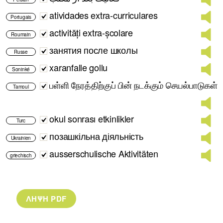
atividades extra-curriculares
Portugais
activități extra-școlare
Roumain
занятия после школы
Russe
xaranfalle gollu
Soninké
பள்ளி நேரத்திற்குப் பின் நடக்கும் செயல்பாடுகள்
Tamoul
okul sonrası etkinlikler
Turc
позашкільна діяльність
Ukrainien
ausserschulische Aktivitäten
griechisch