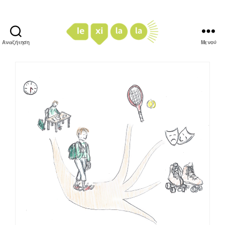
Αναζήτηση
Μενού
LexiLaLa