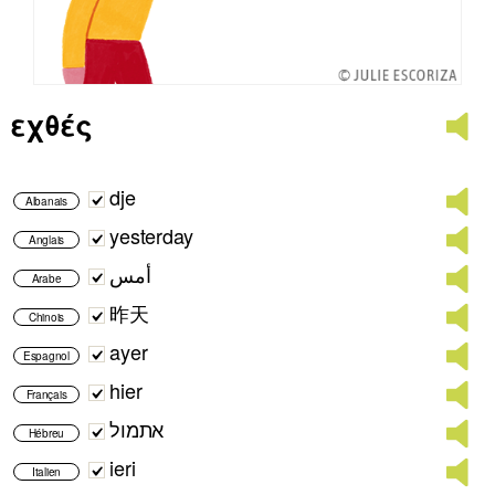
εχθές
dje
Albanais
yesterday
Anglais
أمس
Arabe
昨天
Chinois
ayer
Espagnol
hier
Français
אתמול
Hébreu
ieri
Italien