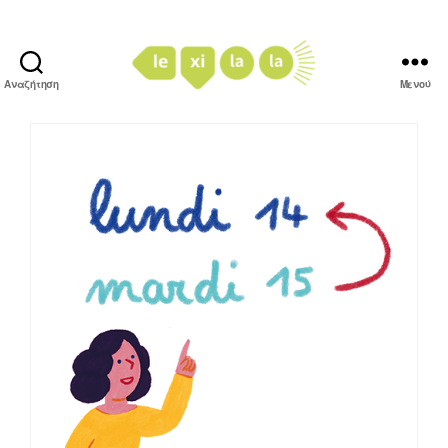
Αναζήτηση
Μενού
LexiLaLa