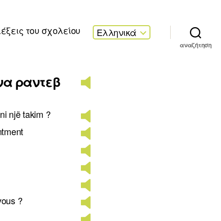
λέξεις του σχολείου
Ελληνικά
αναζήτηση
να ραντεβ
ni një takim ?
ntment
vous ?