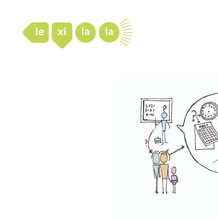
LexiLaLa