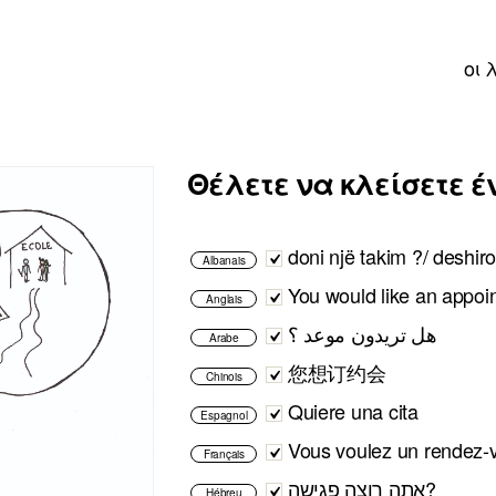
οι 
Θέλετε να κλείσετε έ
doni një takim ?/ deshiro
Albanais
You would like an appoi
Anglais
هل تريدون موعد ؟
Arabe
您想订约会
Chinois
Quiere una cita
Espagnol
Vous voulez un rendez-
Français
אתה רוצה פגישה?
Hébreu