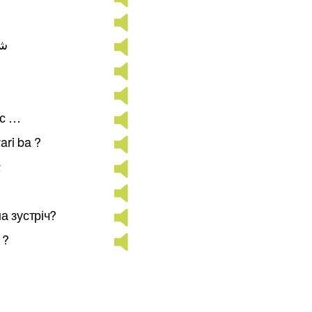
شم
 с …
ri ba ?
ா
а зустріч?
 ?