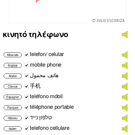
κινητό τηλέφωνο
telefon/ celular
Albanais
mobile phone
Anglais
هاتف محمول
Arabe
手机
Chinois
teléfono móbil
Espagnol
téléphone portable
Français
טלפון נייד
Hébreu
telefono cellulare
Italien