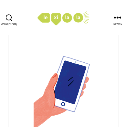
Αναζήτηση
Μενού
LexiLaLa