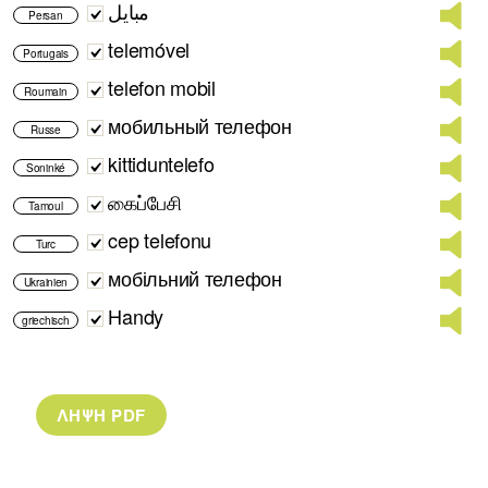
مبایل
Persan
telemóvel
Portugais
telefon mobil
Roumain
мобильный телефон
Russe
kittiduntelefo
Soninké
கைப்பேசி
Tamoul
cep telefonu
Turc
мобільний телефон
Ukrainien
Handy
griechisch