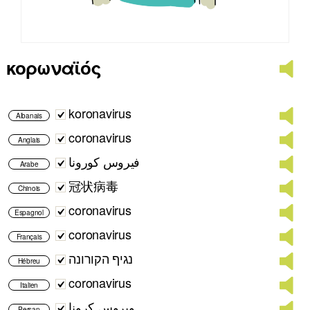
κορωναϊός
koronavirus
Albanais
coronavirus
Anglais
فيروس كورونا
Arabe
冠状病毒
Chinois
coronavirus
Espagnol
coronavirus
Français
נגיף הקורונה
Hébreu
coronavirus
Italien
ویروس کرونا
Persan