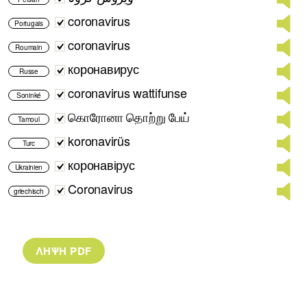
coronavirus
Portugais
coronavirus
Roumain
коронавирус
Russe
coronavirus wattifunse
Soninké
கொரோனா தொற்று பேய்
Tamoul
koronavirüs
Turc
коронавірус
Ukrainien
Coronavirus
griechisch