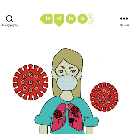
Αναζήτηση
Μενού
LexiLaLa