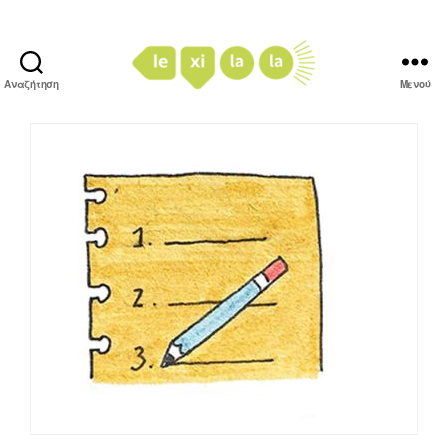
Αναζήτηση
Μενού
LexiLaLa