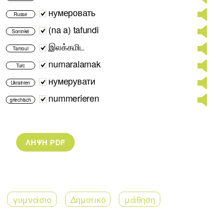
нумеровать
Russe
(na a) tafundi
Soninké
இலக்கமிட
Tamoul
numaralamak
Turc
нумерувати
Ukrainien
nummerieren
griechisch
γυμνάσιο
Δημοτικό
μάθηση