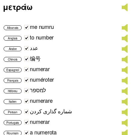
μετράω
me numru
Albanais
to number
Anglais
عدد
Arabe
编号
Chinois
numerar
Espagnol
numéroter
Français
למספר
Hébreu
numerare
Italien
شماره گذاری کردن
Persan
numerar
Portugais
a numerota
Roumain