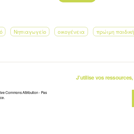
ό
Νηπιαγωγείο
οικογένεια
πρώιμη παιδική
J’utilise vos ressources, 
tive Commons Attribution - Pas
ce.