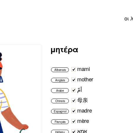
οι 
μητέρα
mami
Albanais
mother
Anglais
أمّ
Arabe
母亲
Chinois
madre
Espagnol
mère
Français
אמא
Hébreu