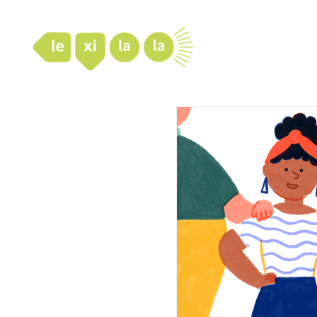
LexiLaLa