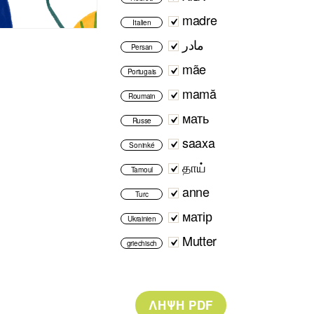
madre
Italien
مادر
Persan
mãe
Portugais
mamă
Roumain
мать
Russe
saaxa
Soninké
தாய்
Tamoul
anne
Turc
матір
Ukrainien
Mutter
griechisch