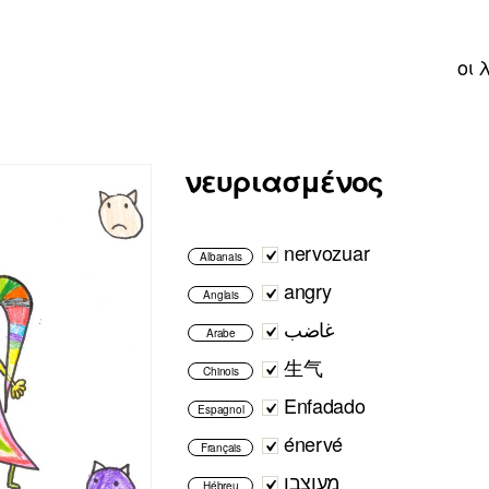
οι 
νευριασμένος
nervozuar
Albanais
angry
Anglais
غاضب
Arabe
生气
Chinois
Enfadado
Espagnol
énervé
Français
מעוצבן
Hébreu