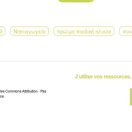
ό
Νηπιαγωγείο
πρώιμη παιδική ηλικία
συν
J’utilise vos ressources, 
tive Commons Attribution - Pas
ce.