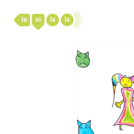
LexiLaLa