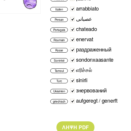
arrabbiato
Italien
عصبانی
Persan
chateado
Portugais
enervat
Roumain
раздраженный
Russe
sondonxaasante
Soninké
எரிச்சல்
Tamoul
sinirli
Turc
знервований
Ukrainien
aufgeregt / generft
griechisch