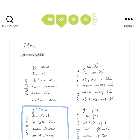
Αναζήτηση
Μενού
LexiLaLa