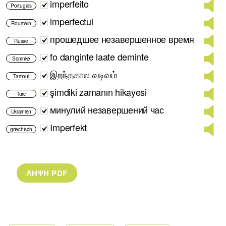
imperfeito
Portugais
imperfectul
Roumain
прошедшее незавершенное время
Russe
fo danginte laate deminte
Soninké
இறந்தகால வடிவம்
Tamoul
şimdiki zamanın hikayesi
Turc
минулий незавершений час
Ukrainien
Imperfekt
griechisch