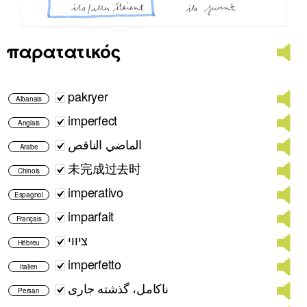
παρατατικός
pakryer
Albanais
imperfect
Anglais
الماضي الناقص
Arabe
未完成过去时
Chinois
imperativo
Espagnol
imparfait
Français
ציווי
Hébreu
imperfetto
Italien
ناکامل، گذشته جاری
Persan