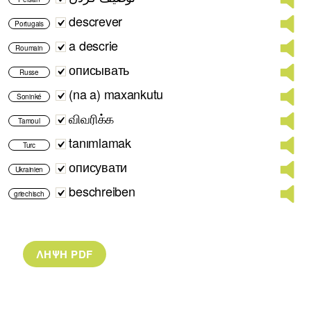
descrever
Portugais
a descrie
Roumain
описывать
Russe
(na a) maxankutu
Soninké
விவரிக்க
Tamoul
tanımlamak
Turc
описувати
Ukrainien
beschreiben
griechisch