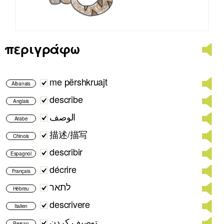
περιγράφω
me përshkruajt
Albanais
describe
Anglais
الوصف
Arabe
描述/描写
Chinois
describir
Espagnol
décrire
Français
לתאר
Hébreu
descrivere
Italien
توصیف کردن
Persan