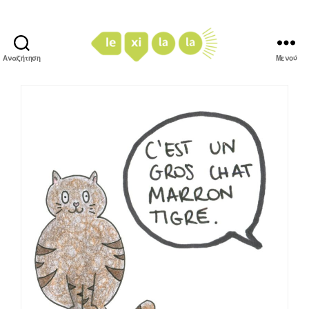
Αναζήτηση
Μενού
LexiLaLa