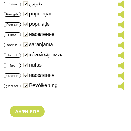
نفوس
Persan
população
Portugais
populație
Roumain
население
Russe
saranjama
Soninké
மக்கள் தொகை
Tamoul
nüfus
Turc
населення
Ukrainien
Bevölkerung
griechisch