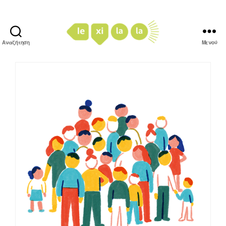
Αναζήτηση
Μενού
LexiLaLa