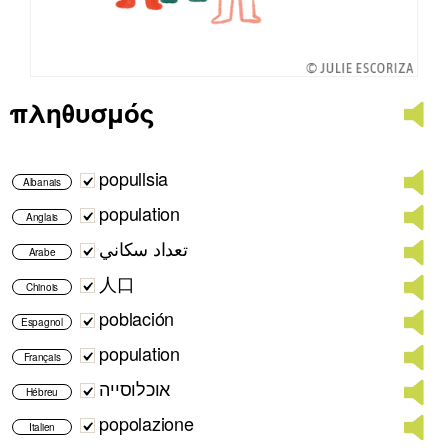
πληθυσμός
popullsia
Albanais
population
Anglais
تعداد سكاني
Arabe
人口
Chinois
población
Espagnol
population
Français
אוכלוסייה
Hébreu
popolazione
Italien