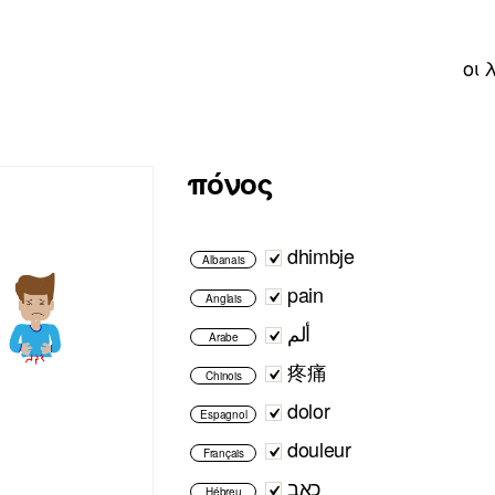
οι 
πόνος
dhimbje
Albanais
pain
Anglais
ألم
Arabe
疼痛
Chinois
dolor
Espagnol
douleur
Français
כאב
Hébreu