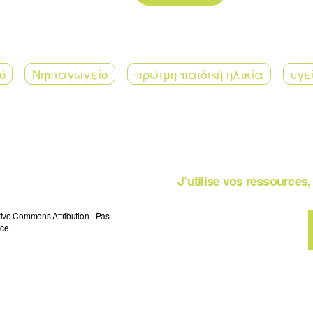
ό
Νηπιαγωγείο
πρώιμη παιδική ηλικία
υγε
J’utilise vos ressources, 
tive Commons Attribution - Pas
ce.