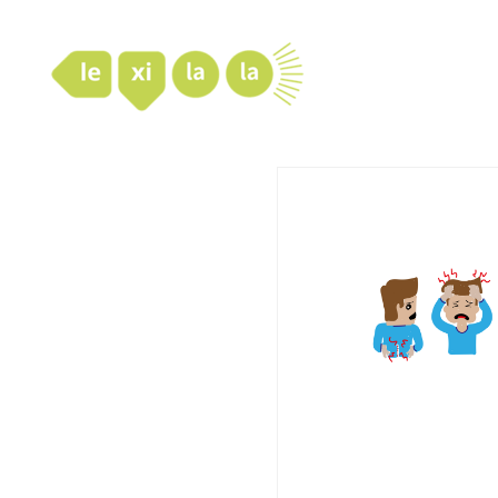
LexiLaLa