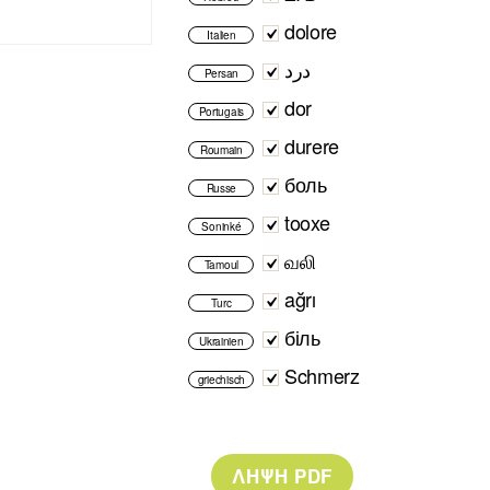
dolore
Italien
درد
Persan
dor
Portugais
durere
Roumain
боль
Russe
tooxe
Soninké
வலி
Tamoul
ağrı
Turc
біль
Ukrainien
Schmerz
griechisch