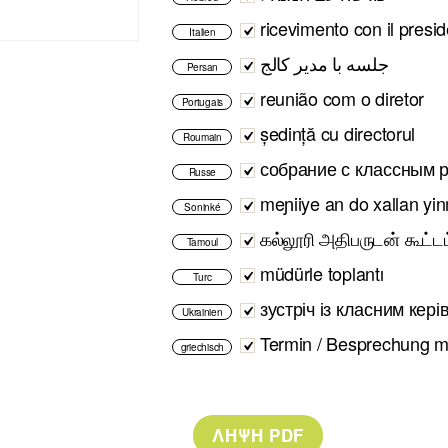
ricevimento con il presi
Italien
جلسه با مدیر کالج
Persan
reunião com o diretor
Portugais
ședință cu directorul
Roumain
собрание с классным 
Russe
meɲiiye an do xallan y
Soninké
கல்லூரி அதிபருடன் கூட்டம
Tamoul
müdürle toplantı
Turc
зустріч із класним кер
Ukrainien
Termin / Besprechung mi
griechisch