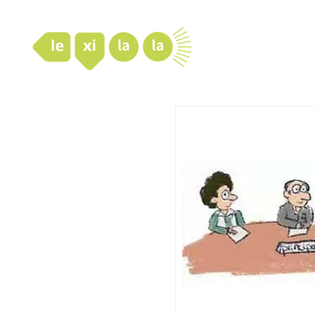
LexiLaLa