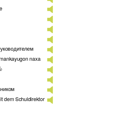
de
руководителем
inmankayugon naxa
்
івником
t dem Schuldirektor