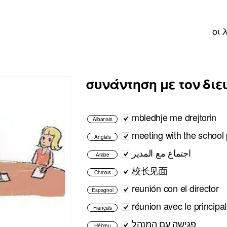
οι 
συνάντηση με τον διε
mbledhje me drejtorin
Albanais
meeting with the school 
Anglais
اجتماع مع المدير
Arabe
校长见面
Chinois
reunión con el director
Espagnol
réunion avec le principal
Français
פגישה עם המנהל
Hébreu