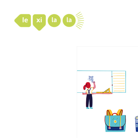
LexiLaLa