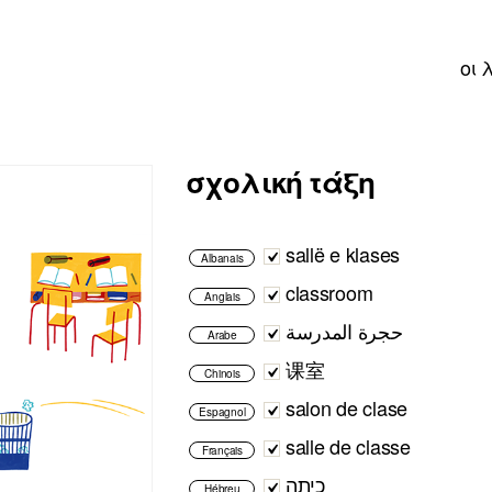
οι 
σχολική τάξη
sallë e klases
Albanais
classroom
Anglais
حجرة المدرسة
Arabe
课室
Chinois
salon de clase
Espagnol
salle de classe
Français
כיתה
Hébreu