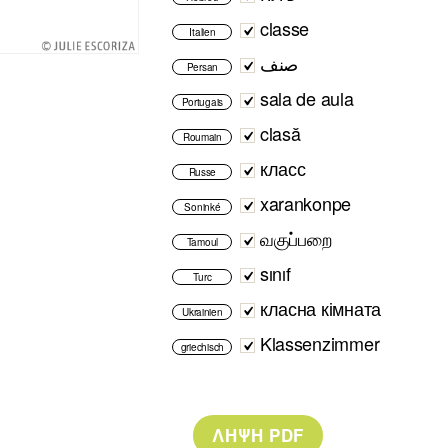
classe
Italien
صنف
Persan
sala de aula
Portugais
clasă
Roumain
класс
Russe
xarankonpe
Soninké
வகுப்பறை
Tamoul
sınıf
Turc
класна кімната
Ukrainien
Klassenzimmer
griechisch