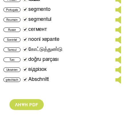
segmento
Portugais
segmentul
Roumain
сегмент
Russe
nooni xepante
Soninké
கோட்டுத்துண்டு
Tamoul
doğru parçası
Turc
відрізок
Ukrainien
Abschnitt
griechisch