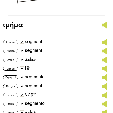
τμήμα
segment
Albanais
segment
Anglais
قطعة
Arabe
段
Chinois
segmento
Espagnol
segment
Français
מקטע
Hébreu
segmento
Italien
قطعه
Persan