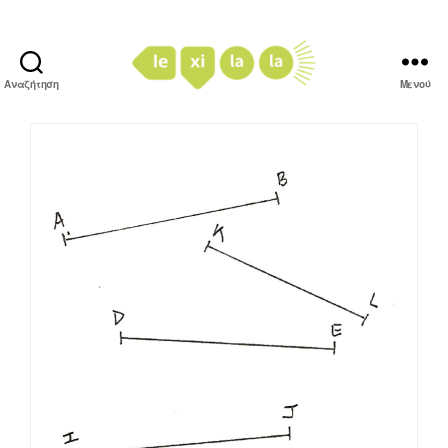
Αναζήτηση
Μενού
LexiLaLa