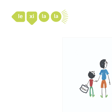
LexiLaLa