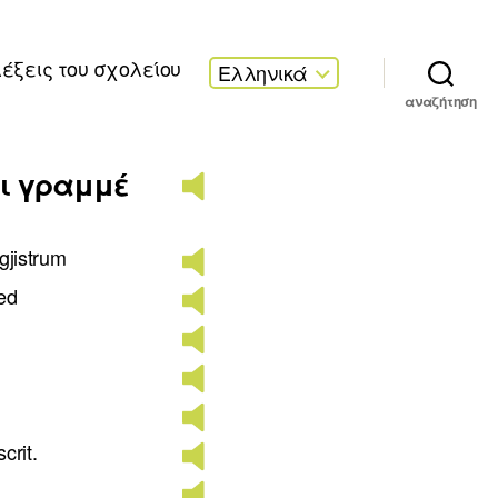
λέξεις του σχολείου
Ελληνικά
αναζήτηση
αι γραμμέ
egjistrum
red
crit.