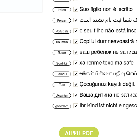
Suo figlio non è iscritto
Italien
Persan
o seu filho não está insc
Portugais
Copilul dumneavoastră n
Roumain
ваш ребёнок не запис
Russe
xa renme toxo ma safe
Soninké
உங்கள் பிள்ளை பதிவு செய
Tamoul
Çocuğunuz kayıtlı değil.
Turc
Ваша дитина не запис
Ukrainien
Ihr Kind ist nicht einges
griechisch