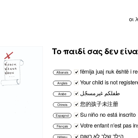
οι 
Το παιδί σας δεν είν
fëmija juaj nuk është i r
Albanais
Your child is not registe
Anglais
طفلكم غيرمسجّل
Arabe
您的孩子未注册
Chinois
Su niño no está inscrito
Espagnol
Votre enfant n'est pas ins
Français
הילד שלך לא רשום
Hébreu