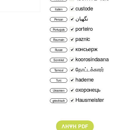
custode
Italien
نگهبان
Persan
porteiro
Portugais
paznic
Roumain
консьерж
Russe
koorosindaana
Soninké
தோட்டக்காரர்
Tamoul
hademe
Turc
охоронець
Ukrainien
Hausmeister
griechisch