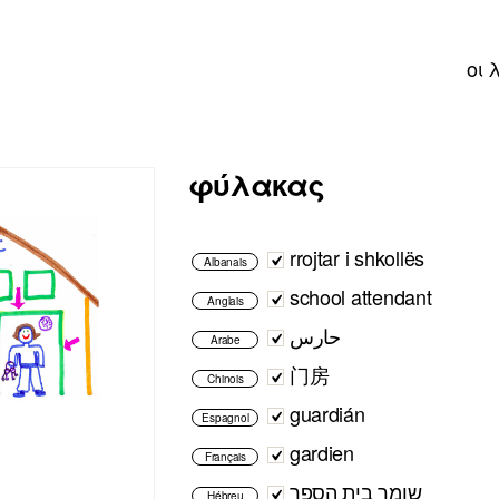
οι 
φύλακας
rrojtar i shkollës
Albanais
school attendant
Anglais
حارس
Arabe
门房
Chinois
guardián
Espagnol
gardien
Français
שומר בית הספר
Hébreu