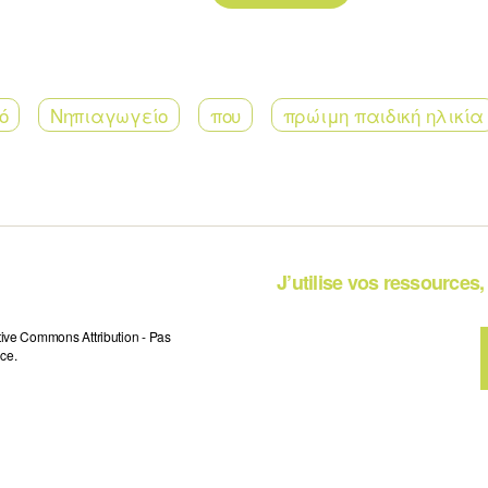
ό
Νηπιαγωγείο
που
πρώιμη παιδική ηλικία
J’utilise vos ressources, 
tive Commons Attribution - Pas
ce.