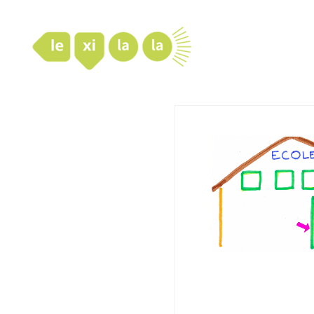
LexiLaLa