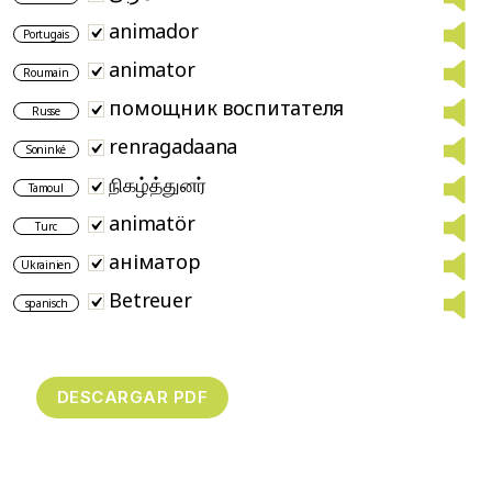
animador
Portugais
animator
Roumain
помощник воспитателя
Russe
renragadaana
Soninké
நிகழ்த்துனர்
Tamoul
animatör
Turc
аніматор
Ukrainien
Betreuer
spanisch