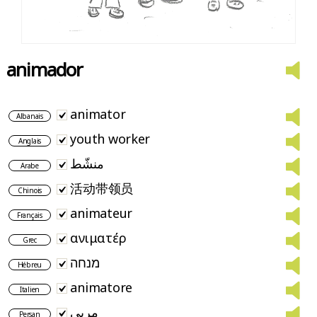
animador
animator
Albanais
youth worker
Anglais
منشّط
Arabe
活动带领员
Chinois
animateur
Français
ανιματέρ
Grec
מנחה
Hébreu
animatore
Italien
مربی
Persan