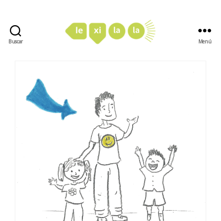
Buscar
Menú
LexiLaLa