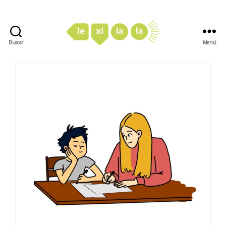
Buscar
Menú
LexiLaLa