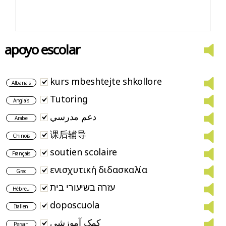
apoyo escolar
kurs mbeshtejte shkollore
Albanais
Tutoring
Anglais
دعم مدرسي
Arabe
课后辅导
Chinois
soutien scolaire
Français
ενισχυτική διδασκαλία
Grec
עזרה בשיעורי בית
Hébreu
doposcuola
Italien
کمک آموزشی
Persan