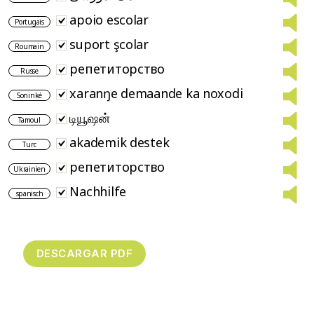
apoio escolar
Portugais
suport şcolar
Roumain
репетиторство
Russe
xaranŋe demaande ka noxodi
Soninké
டியூஷன்
Tamoul
akademik destek
Turc
репетиторствo
Ukrainien
Nachhilfe
spanisch