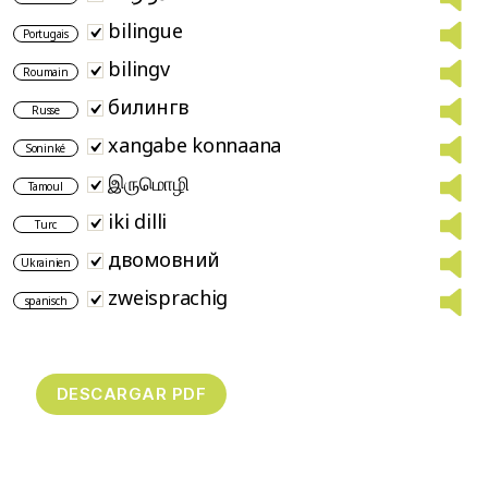
bilingue
Portugais
bilingv
Roumain
билингв
Russe
xangabe konnaana
Soninké
இருமொழி
Tamoul
iki dilli
Turc
двомовний
Ukrainien
zweisprachig
spanisch