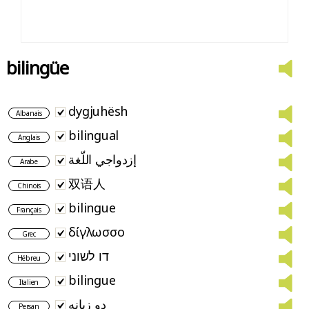
bilingüe
dygjuhësh
Albanais
bilingual
Anglais
إزدواجي اللّغة
Arabe
双语人
Chinois
bilingue
Français
δίγλωσσο
Grec
דו לשוני
Hébreu
bilingue
Italien
دو زبانه
Persan