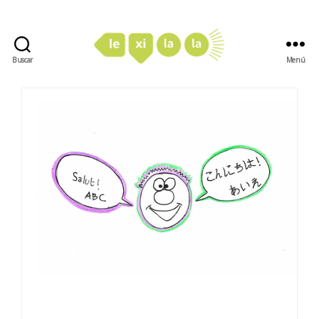
Buscar
Menú
LexiLaLa