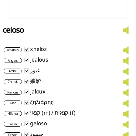
celoso
xheloz
Albanais
jealous
Anglais
غيور
Arabe
嫉妒
Chinois
jaloux
Français
ζηλιάρης
Grec
קנאי (m) / קנאית (f)
Hébreu
geloso
Italien
حسود
Persan