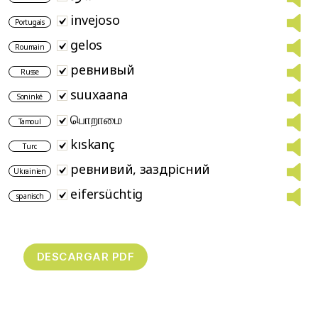
invejoso
Portugais
gelos
Roumain
ревнивый
Russe
suuxaana
Soninké
பொறாமை
Tamoul
kıskanç
Turc
ревнивий, заздрісний
Ukrainien
eifersüchtig
spanisch