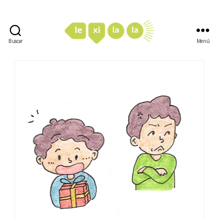
Buscar
Menú
LexiLaLa