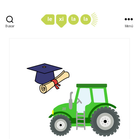
Buscar
Menú
LexiLaLa