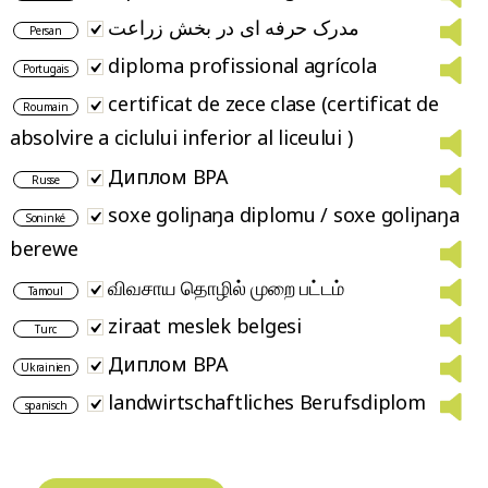
مدرک حرفه ای در بخش زراعت
Persan
diploma profissional agrícola
Portugais
certificat de zece clase (certificat de
Roumain
absolvire a ciclului inferior al liceului )
Диплом BPA
Russe
soxe goliɲaŋa diplomu / soxe goliɲaŋa
Soninké
berewe
விவசாய தொழில் முறை பட்டம்
Tamoul
ziraat meslek belgesi
Turc
Диплом BPA
Ukrainien
landwirtschaftliches Berufsdiplom
spanisch