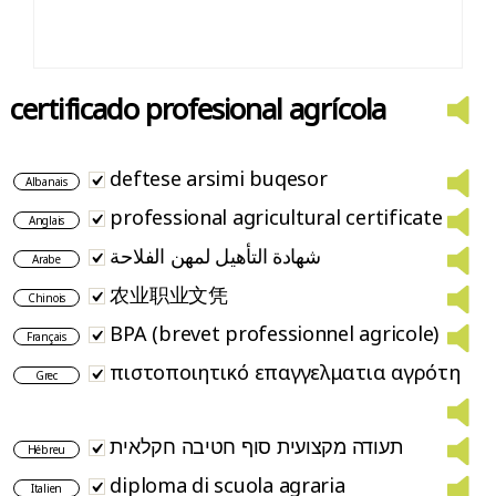
certificado profesional agrícola
deftese arsimi buqesor
Albanais
professional agricultural certificate
Anglais
شهادة التأهيل لمهن الفلاحة
Arabe
农业职业文凭
Chinois
BPA (brevet professionnel agricole)
Français
πιστοποιητικό επαγγελματια αγρότη
Grec
תעודה מקצועית סוף חטיבה חקלאית
Hébreu
diploma di scuola agraria
Italien