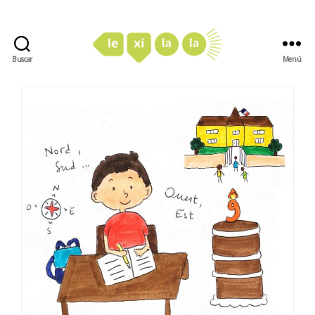
Buscar
Menú
LexiLaLa