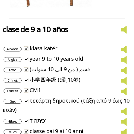
clase de 9 a 10 años
klasa katër
Albanais
year 9 to 10 years old
Anglais
قسم ( من 9 الى 10 سنوات)
Arabe
小学四年级 (9到10岁)
Chinois
CM1
Français
τετάρτη δημοτικού (τάξη από 9 έως 10
Grec
ετών)
כיתה ד'
Hébreu
classe dai 9 ai 10 anni
Italien