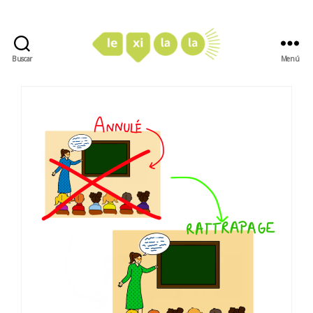
Buscar
Menú
LexiLaLa