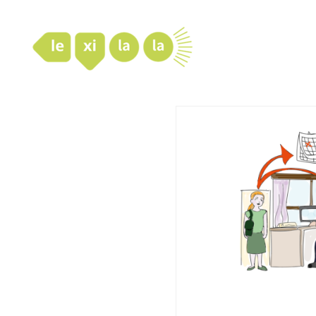
LexiLaLa