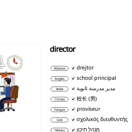
director
drejtor
Albanais
school principal
Anglais
مدير مدرسة ثانوية
Arabe
校长 (男)
Chinois
proviseur
Français
σχολικός διευθυντής
Grec
מנהל תיכון
Hébreu