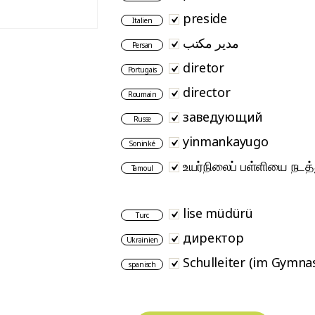
preside
Italien
مدیر مکتب
Persan
diretor
Portugais
director
Roumain
заведующий
Russe
yinmankayugo
Soninké
உயர்நிலைப் பள்ளியை நடத்த
Tamoul
lise müdürü
Turc
директор
Ukrainien
Schulleiter (im Gymna
spanisch