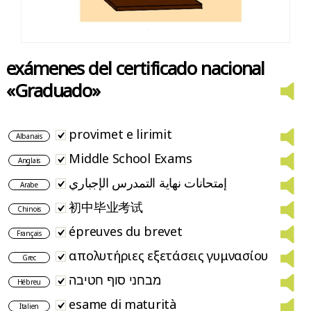
exámenes del certificado nacional
«Graduado»
provimet e lirimit
Albanais
Middle School Exams
Anglais
إمتحانات نهاية التمدرس الإجباري
Arabe
初中毕业考试
Chinois
épreuves du brevet
Français
απολυτήριες εξετάσεις γυμνασίου
Grec
מבחני סוף חטיבה
Hébreu
esame di maturità
Italien