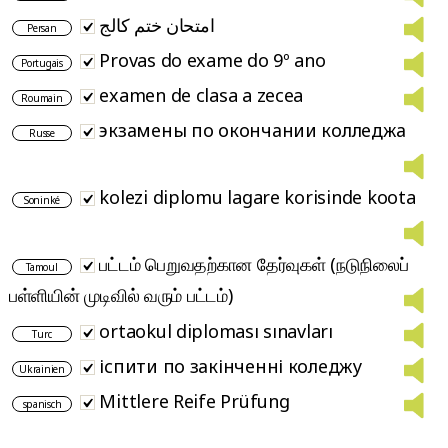
امتحان ختم کالج
Persan
Provas do exame do 9º ano
Portugais
examen de clasa a zecea
Roumain
экзамены по окончании колледжа
Russe
kolezi diplomu lagare korisinde koota
Soninké
பட்டம் பெறுவதற்கான தேர்வுகள் (நடுநிலைப்
Tamoul
பள்ளியின் முடிவில் வரும் பட்டம்)
ortaokul diploması sınavları
Turc
іспити по закінченні коледжу
Ukrainien
Mittlere Reife Prüfung
spanisch