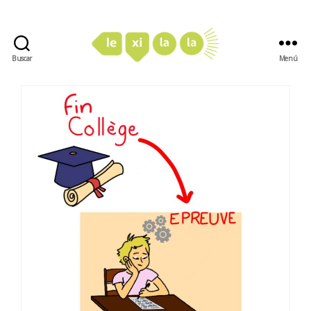
Buscar
Menú
LexiLaLa