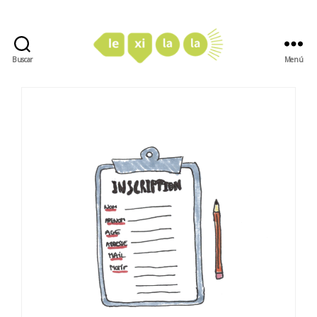
Buscar
Menú
LexiLaLa